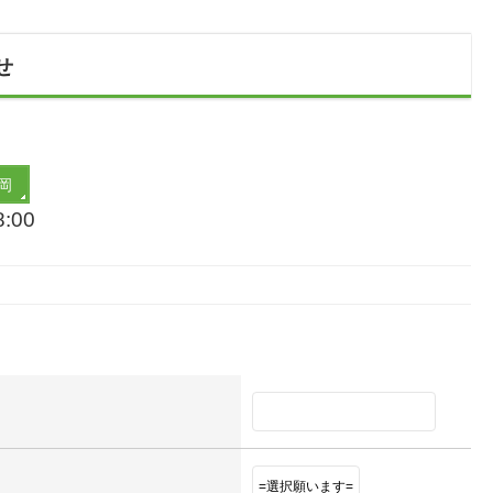
せ
岡
:00