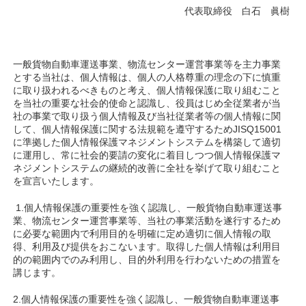
代表取締役 白石 眞樹
一般貨物自動車運送事業、物流センター運営事業等を主力事業
とする当社は、個人情報は、個人の人格尊重の理念の下に慎重
に取り扱われるべきものと考え、個人情報保護に取り組むこと
を当社の重要な社会的使命と認識し、役員はじめ全従業者が当
社の事業で取り扱う個人情報及び当社従業者等の個人情報に関
して、個人情報保護に関する法規範を遵守するためJISQ15001
に準拠した個人情報保護マネジメントシステムを構築して適切
に運用し、常に社会的要請の変化に着目しつつ個人情報保護マ
ネジメントシステムの継続的改善に全社を挙げて取り組むこと
を宣言いたします。
1.個人情報保護の重要性を強く認識し、一般貨物自動車運送事
業、物流センター運営事業等、当社の事業活動を遂行するため
に必要な範囲内で利用目的を明確に定め適切に個人情報の取
得、利用及び提供をおこないます。取得した個人情報は利用目
的の範囲内でのみ利用し、目的外利用を行わないための措置を
講じます。
2.個人情報保護の重要性を強く認識し、一般貨物自動車運送事