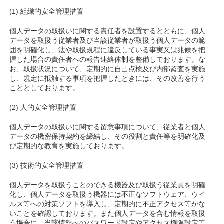
(1) 組織的安全管理措置
個人データの取扱いに関する責任者を設置するとともに、個人
データを取扱う従業者及び当該従業者が取扱う個人データの範
囲を明確化し、法や取扱規程に違反している事実又は兆候を把
握した場合の責任者への報告連絡体制を整備しております。な
お、取扱状況について、定期的に自己点検及び内部監査を実施
し、規定に抵触する事項を把握したときには、その改善を行う
こととしております。
(2) 人的安全管理措置
個人データの取扱いに関する留意事項について、従業者と個人
データの機密保持契約を締結し、その役割と責任等を明確化及
び定期的な教育を実施しております。
(3) 技術的安全管理措置
個人データを取扱うことのできる機器及び取扱う従業員を明確
化し、個人データを取扱う機器には不正なソフトウェア、ウイ
ルス等への対策ソフトを導入し、定期的に不正アクセス等がな
いことを確認しております。また個人データを含む情報を取扱
う場合に、当該情報へのパスワード設定やアクセス権限設定等