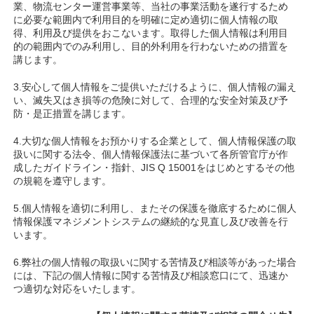
業、物流センター運営事業等、当社の事業活動を遂行するため
に必要な範囲内で利用目的を明確に定め適切に個人情報の取
得、利用及び提供をおこないます。取得した個人情報は利用目
的の範囲内でのみ利用し、目的外利用を行わないための措置を
講じます。
3.安心して個人情報をご提供いただけるように、個人情報の漏え
い、滅失又はき損等の危険に対して、合理的な安全対策及び予
防・是正措置を講じます。
4.大切な個人情報をお預かりする企業として、個人情報保護の取
扱いに関する法令、個人情報保護法に基づいて各所管官庁が作
成したガイドライン・指針、JIS Q 15001をはじめとするその他
の規範を遵守します。
5.個人情報を適切に利用し、またその保護を徹底するために個人
情報保護マネジメントシステムの継続的な見直し及び改善を行
います。
6.弊社の個人情報の取扱いに関する苦情及び相談等があった場合
には、下記の個人情報に関する苦情及び相談窓口にて、迅速か
つ適切な対応をいたします。