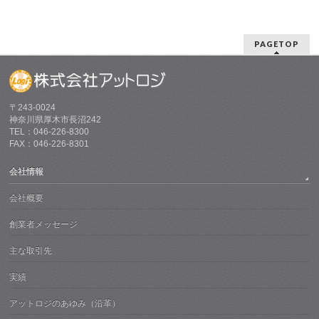
PAGETOP
〒243-0024
神奈川県厚木市長沼242
TEL：046-226-8300
FAX：046-226-8301
会社情報
会社概要
創業者メッセージ
主な取引先
実績
アットロジのあゆみ（沿革）